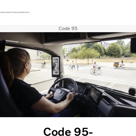
Code 95
Contact
Vacatures
Persberichten
Inloggen
Volvo Trucks
Renault Trucks
Renault Bedrijfswagens
Services
Nieuws
Code 95-