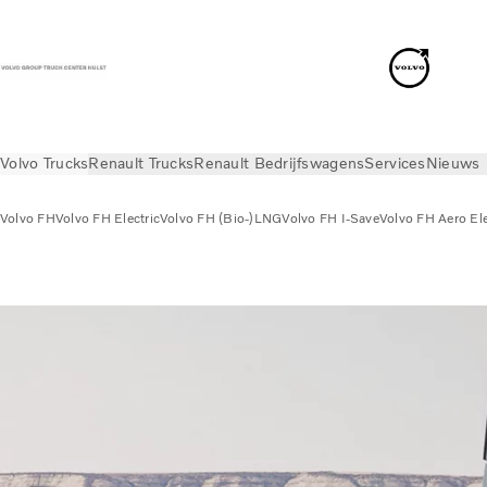
Volvo Trucks
Renault Trucks
Renault Bedrijfswagens
Services
Nieuws
Volvo FH
Volvo FH Electric
Volvo FH (Bio-)LNG
Volvo FH I-Save
Volvo FH Aero Ele
Volvo Trucks
Volvo FH
Volvo FH Aero (Bio-)LNG