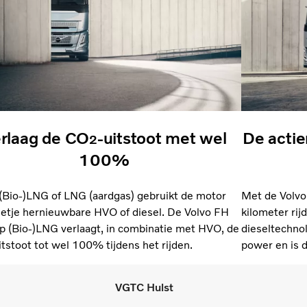
rlaag de CO
-uitstoot met wel
De actie
2
100%
(Bio-)LNG of LNG (aardgas) gebruikt de motor
Met de Volvo
etje hernieuwbare HVO of diesel. De Volvo FH
kilometer rij
p (Bio-)LNG verlaagt, in combinatie met HVO, de
dieseltechnol
itstoot tot wel 100% tijdens het rijden.
power en is 
VGTC Hulst