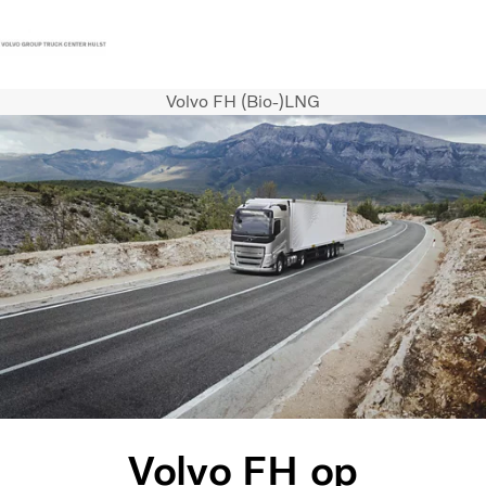
Volvo FH (Bio-)LNG
Contact
Vacatures
Persberichten
Inloggen
Volvo Trucks
Renault Trucks
Renault Bedrijfswagens
Services
Nieuws
Volvo FH op