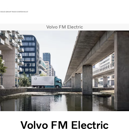
Volvo FM Electric
Contact
Vacatures
Persberichten
Inloggen
Volvo Trucks
Renault Trucks
Renault Bedrijfswagens
Services
Nieuws
Volvo FM Electric