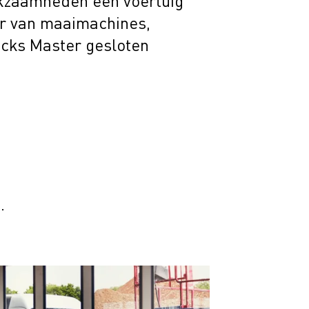
erkzaamheden een voertuig
er van maaimachines,
ucks Master gesloten
.