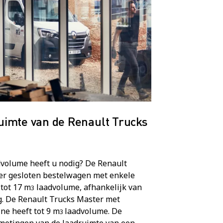
uimte van de Renault Trucks
volume heeft u nodig? De Renault
er gesloten bestelwagen met enkele
 tot 17 m
laadvolume, afhankelijk van
3
g. De Renault Trucks Master met
ne heeft tot 9 m
laadvolume. De
3
metingen van de laadruimte van een