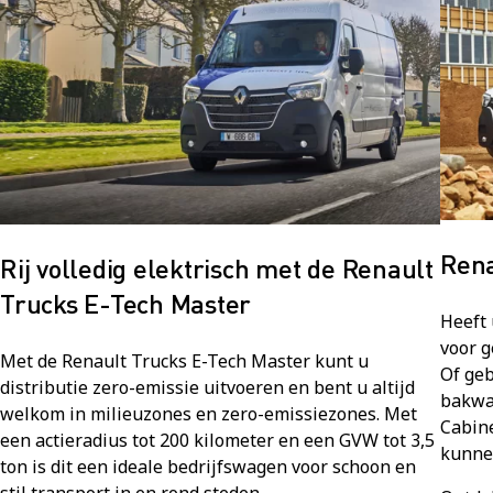
Rena
Rij volledig elektrisch met de Renault
Trucks E-Tech Master
Heeft
voor g
Met de Renault Trucks E-Tech Master kunt u
Of geb
distributie zero-emissie uitvoeren en bent u altijd
bakwa
welkom in milieuzones en zero-emissiezones. Met
Cabin
een actieradius tot 200 kilometer en een GVW tot 3,5
kunnen
ton is dit een ideale bedrijfswagen voor schoon en
stil transport in en rond steden.