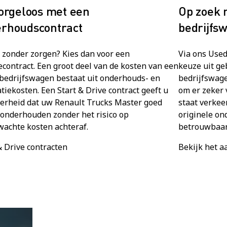
zorgeloos met een
Op zoek 
rhoudscontract
bedrijfs
 zonder zorgen? Kies dan voor een
Via ons Used
econtract. Een groot deel van de kosten van een
keuze uit ge
 bedrijfswagen bestaat uit onderhouds- en
bedrijfswage
tiekosten. Een Start & Drive contract geeft u
om er zeker 
erheid dat uw Renault Trucks Master goed
staat verkee
onderhouden zonder het risico op
originele on
achte kosten achteraf.
betrouwbaar
& Drive contracten
Bekijk het 