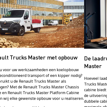
ult Trucks Master met opbouw
De laadr
Master
 u voor uw werkzaamheden een koelopbouw
econditioneerd transport of een kipper nodig?
Hoeveel laad
ruikt u de Renault Trucks Master als
Trucks Mast
gen? Met de Renault Trucks Master Chassis
cabine biedt
e en Renault Trucks Master Platform Cabine
de uitvoerin
 wij elke gewenste opbouw voor u realiseren.
dubbele cabi
maximale af