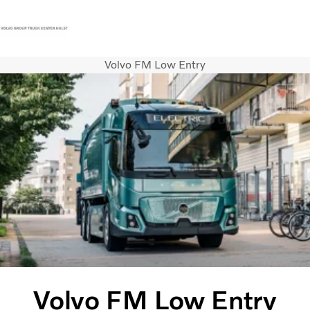
Volvo FM Low Entry
Contact
Vacatures
Persberichten
Inloggen
Volvo Trucks
Renault Trucks
Renault Bedrijfswagens
Services
Nieuws
Volvo FM Low Entry