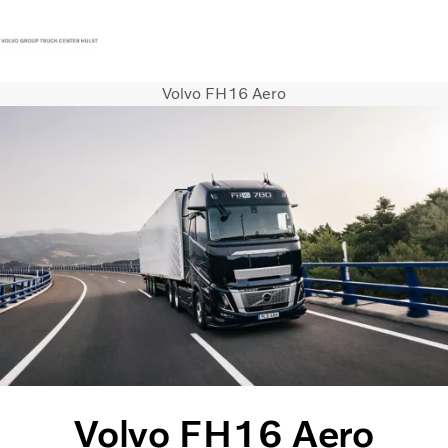
Volvo FH16 Aero
Contact
Vacatures
Persberichten
Inloggen
Volvo Trucks
Renault Trucks
Renault Bedrijfswagens
Services
Nieuws
Volvo FH16 Aero