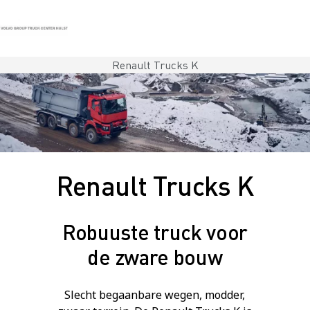
Renault Trucks K
Contact
Vacatures
Persberichten
Inloggen
Volvo Trucks
Renault Trucks
Renault Bedrijfswagens
Services
Renault Trucks K
Nieuws
Robuuste truck voor
de zware bouw
Slecht begaanbare wegen, modder,