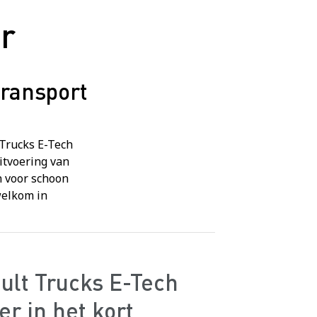
r
transport
 Trucks E-Tech
itvoering van
n voor schoon
welkom in
ult Trucks E-Tech
er in het kort