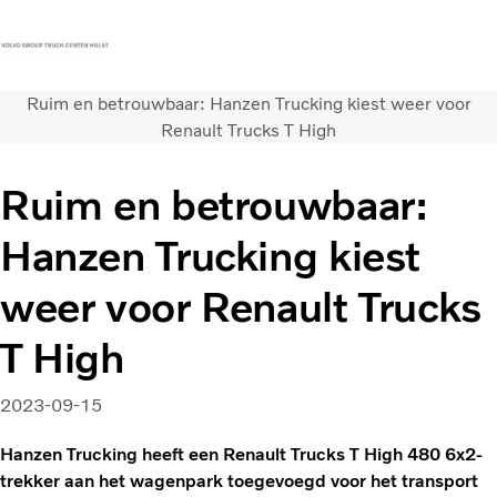
Ruim en betrouwbaar: Hanzen Trucking kiest weer voor
Contact
Vacatures
Persberichten
Inloggen
Renault Trucks T High
Volvo Trucks
Ruim en betrouwbaar:
Renault Trucks
Hanzen Trucking kiest
Renault Bedrijfswagens
Services
weer voor Renault Trucks
Nieuws
T High
2023-09-15
Hanzen Trucking heeft een Renault Trucks T High 480 6x2-
trekker aan het wagenpark toegevoegd voor het transport