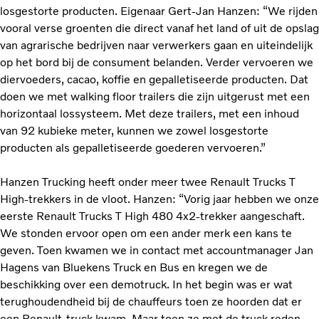
losgestorte producten. Eigenaar Gert-Jan Hanzen: “We rijden
vooral verse groenten die direct vanaf het land of uit de opslag
van agrarische bedrijven naar verwerkers gaan en uiteindelijk
op het bord bij de consument belanden. Verder vervoeren we
diervoeders, cacao, koffie en gepalletiseerde producten. Dat
doen we met walking floor trailers die zijn uitgerust met een
horizontaal lossysteem. Met deze trailers, met een inhoud
van 92 kubieke meter, kunnen we zowel losgestorte
producten als gepalletiseerde goederen vervoeren.”
Hanzen Trucking heeft onder meer twee Renault Trucks T
High-trekkers in de vloot. Hanzen: “Vorig jaar hebben we onze
eerste Renault Trucks T High 480 4x2-trekker aangeschaft.
We stonden ervoor open om een ander merk een kans te
geven. Toen kwamen we in contact met accountmanager Jan
Hagens van Bluekens Truck en Bus en kregen we de
beschikking over een demotruck. In het begin was er wat
terughoudendheid bij de chauffeurs toen ze hoorden dat er
een Renault-truck kwam. Maar toen ze met de truck reden,