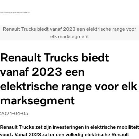
Renault Trucks biedt vanaf 2023 een elektrische range voor
Contact
Vacatures
Persberichten
Inloggen
elk marksegment
Volvo Trucks
Renault Trucks biedt
Renault Trucks
vanaf 2023 een
Renault Bedrijfswagens
Services
elektrische range voor elk
Nieuws
marksegment
2021-04-05
Renault Trucks zet zijn investeringen in elektrische mobiliteit
voort. Vanaf 2023 zal er een volledig elektrische Renault