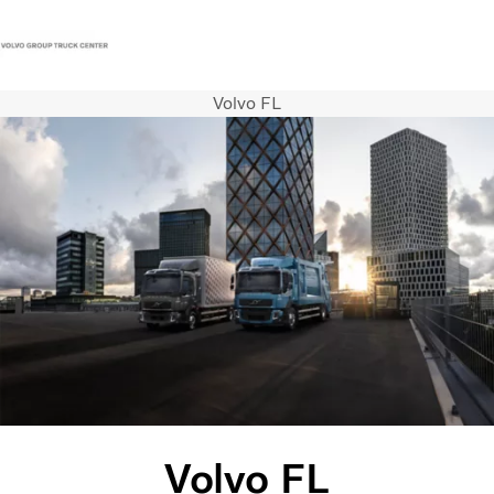
Volvo FL
Contact
Vacatures
Persberichten
Inloggen
Volvo Trucks
Renault Trucks
Renault Bedrijfswagens
Services
Duurzaam
Nieuws
Onze vestigingen
Monteursavond 8 september 2026 Rotterdam
Volvo FL