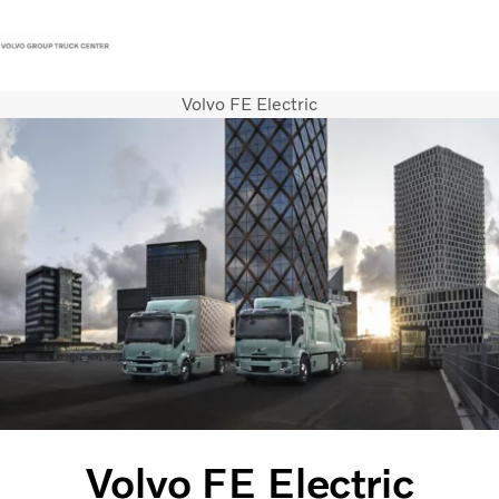
Volvo FE Electric
Contact
Vacatures
Persberichten
Inloggen
Volvo Trucks
Renault Trucks
Renault Bedrijfswagens
Services
Duurzaam
Nieuws
Onze vestigingen
Monteursavond 8 september 2026 Rotterdam
Volvo FE Electric