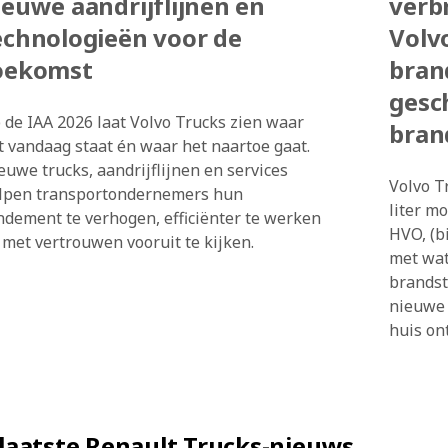
ieuwe aandrijflijnen en
verb
echnologieën voor de
Volv
oekomst
bran
gesc
 de IAA 2026 laat Volvo Trucks zien waar
bran
t vandaag staat én waar het naartoe gaat.
euwe trucks, aandrijflijnen en services
Volvo T
lpen transportondernemers hun
liter mo
ndement te verhogen, efficiënter te werken
HVO, (b
 met vertrouwen vooruit te kijken.
met wat
brandst
nieuwe 
huis on
laatste Renault Trucks-nieuws