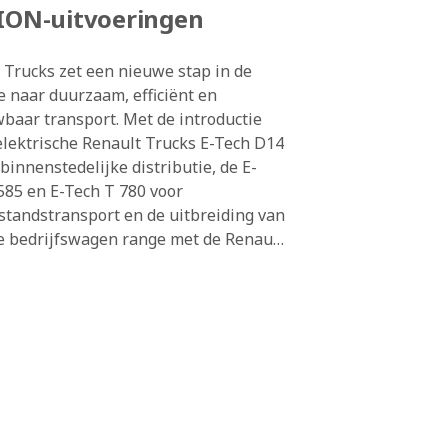
ION-uitvoeringen
 Trucks zet een nieuwe stap in de
ie naar duurzaam, efficiënt en
baar transport. Met de introductie
elektrische Renault Trucks E-Tech D14
 binnenstedelijke distributie, de E-
585 en E-Tech T 780 voor
standstransport en de uitbreiding van
te bedrijfswagen range met de Renault
 Master Red EDITION RWD (Rear
rive) en de OFFROAD, biedt Renault
nu een nog completer aanbod voor
et, van stadsdistributie tot
nationale transporten en lichte
iviteiten.