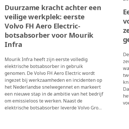
Duurzame kracht achter een
E
veilige werkplek: eerste
v
Volvo FH Aero Electric-
z
botsabsorber voor Mourik
g
Infra
De
Mourik Infra heeft zijn eerste volledig
ze
elektrische botsabsorber in gebruik
wa
genomen. De Volvo FH Aero Electric wordt
tw
ingezet bij werkzaamheden en incidenten op
kn
het Nederlandse snelwegennet en markeert
Da
een nieuwe stap in de ambitie van het bedrijf
he
om emissieloos te werken. Naast de
vo
elektrische botsabsorber leverde Volvo Group
Tr
Truck Center Gorinchem ook twee
in
conventionele Volvo FH 420 4x2-trucks.
gr