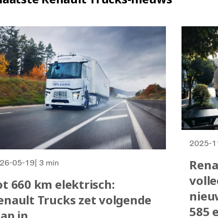
2025-1
Rena
26-05-19
| 3 min
voll
ot 660 km elektrisch:
nieu
enault Trucks zet volgende
585 
tap in