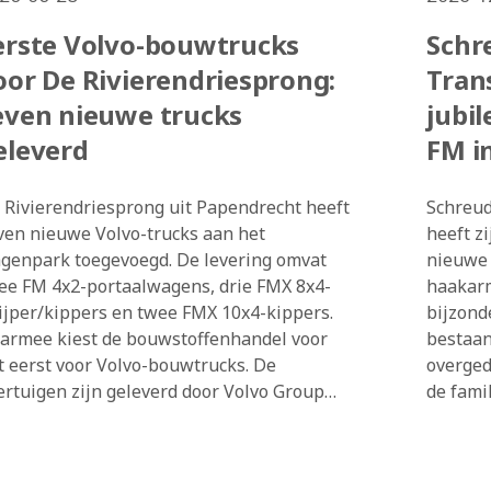
erste Volvo-bouwtrucks
Schr
oor De Rivierendriesprong:
Tran
even nieuwe trucks
jubi
eleverd
FM i
 Rivierendriesprong uit Papendrecht heeft
Schreud
ven nieuwe Volvo-trucks aan het
heeft z
genpark toegevoegd. De levering omvat
nieuwe 
ee FM 4x2-portaalwagens, drie FMX 8x4-
haakarm
ijper/kippers en twee FMX 10x4-kippers.
bijzonde
armee kiest de bouwstoffenhandel voor
bestaan
t eerst voor Volvo-bouwtrucks. De
overged
ertuigen zijn geleverd door Volvo Group
de fami
uck Center Alblasserdam en worden
Truck C
gezet voor het transport van bouwstoffen,
gelever
ondstoffen, recyclingmaterialen en