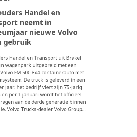
euders Handel en
sport neemt in
leumjaar nieuwe Volvo
n gebruik
ers Handel en Transport uit Brakel
ijn wagenpark uitgebreid met een
Volvo FM 500 8x4-containerauto met
systeem. De truck is geleverd in een
r jaar: het bedrijf viert zijn 75-jarig
 en per 1 januari wordt het officieel
ragen aan de derde generatie binnen
lie. Volvo Trucks-dealer Volvo Group
enter Gorinchem heeft de Volvo FM
d.