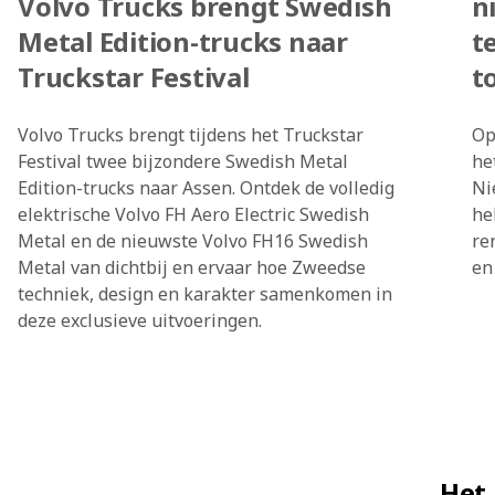
Volvo Trucks brengt Swedish
n
Metal Edition-trucks naar
t
Truckstar Festival
t
Volvo Trucks brengt tijdens het Truckstar
Op
Festival twee bijzondere Swedish Metal
he
Edition-trucks naar Assen. Ontdek de volledig
Ni
elektrische Volvo FH Aero Electric Swedish
he
Metal en de nieuwste Volvo FH16 Swedish
re
Metal van dichtbij en ervaar hoe Zweedse
en
techniek, design en karakter samenkomen in
deze exclusieve uitvoeringen.
Het 