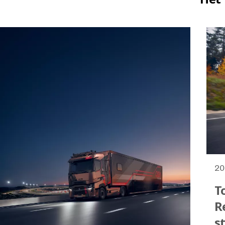
20
T
R
s