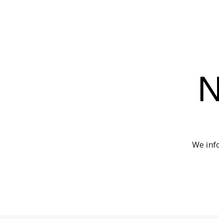
N
We info