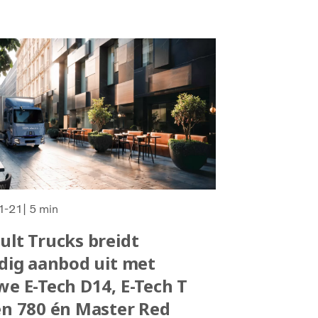
1-21
| 5 min
ult Trucks breidt
edig aanbod uit met
we E-Tech D14, E-Tech T
en 780 én Master Red