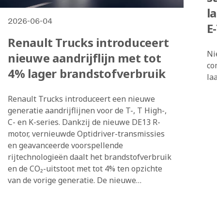
l
2026-06-04
E
Renault Trucks introduceert
Ni
nieuwe aandrijflijn met tot
co
4% lager brandstofverbruik
la
Renault Trucks introduceert een nieuwe
generatie aandrijflijnen voor de T-, T High-,
C- en K-series. Dankzij de nieuwe DE13 R-
motor, vernieuwde Optidriver-transmissies
en geavanceerde voorspellende
rijtechnologieën daalt het brandstofverbruik
en de CO₂-uitstoot met tot 4% ten opzichte
van de vorige generatie. De nieuwe
aandrijflijn is bovendien geschikt voor
hernieuwbare brandstoffen zoals HVO en
B100.