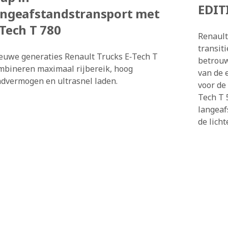
EDIT
angeafstandstransport met
-Tech T 780
Renault
transit
euwe generaties Renault Trucks E‑Tech T
betrouw
mbineren maximaal rijbereik, hoog
van de 
advermogen en ultrasnel laden.
voor de
Tech T 
langeaf
de lich
Trucks
Wheel D
Trucks 
elke inz
(inter)
bouwact