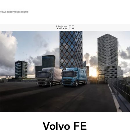
Volvo FE
Contact
Vacatures
Persberichten
Inloggen
Volvo Trucks
Renault Trucks
Renault Bedrijfswagens
Services
Duurzaam
Nieuws
Onze vestigingen
Monteursavond 8 september 2026 Rotterdam
Volvo FE