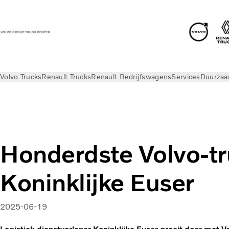
Volvo Trucks
Renault Trucks
Renault Bedrijfswagens
Services
Duurza
Nieuws
Persberichten VGTC
Honderdste Volvo-tr
Koninklijke Euser
2025-06-19